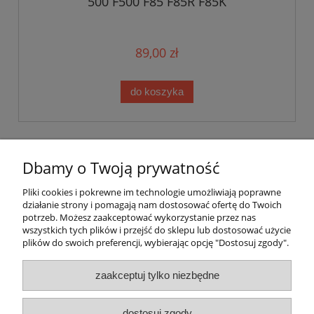
500 F500 F85 F85R F85K
89,00 zł
do koszyka
Warunki zakupów
Dbamy o Twoją prywatność
Moje konto
Pliki cookies i pokrewne im technologie umożliwiają poprawne
działanie strony i pomagają nam dostosować ofertę do Twoich
potrzeb. Możesz zaakceptować wykorzystanie przez nas
Informacje o sklepie
wszystkich tych plików i przejść do sklepu lub dostosować użycie
plików do swoich preferencji, wybierając opcję "Dostosuj zgody".
Grzegorz Daniel NetDan
Magazynowa 5a 2-piętro
zaakceptuj tylko niezbędne
30-858 Kraków
NIP: 6792596281 REGON: 361824632
tel. 513 328 497, 780 471 201,
e-mail
kontakt@netdan.pl
dostosuj zgody