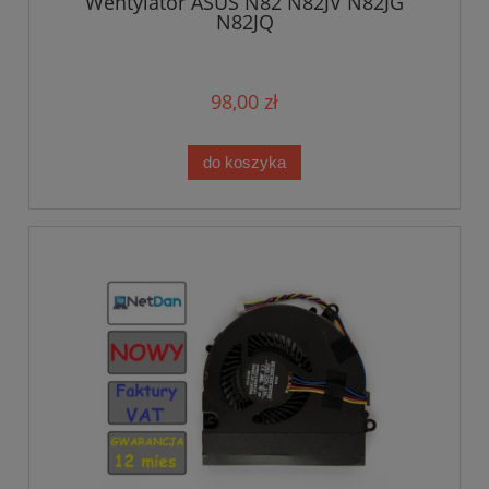
Wentylator ASUS N82 N82JV N82JG
N82JQ
98,00 zł
do koszyka