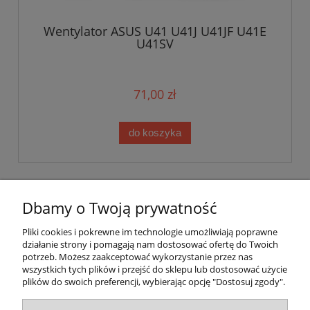
Wentylator ASUS U41 U41J U41JF U41E
U41SV
71,00 zł
do koszyka
Warunki zakupów
Dbamy o Twoją prywatność
Moje konto
Pliki cookies i pokrewne im technologie umożliwiają poprawne
działanie strony i pomagają nam dostosować ofertę do Twoich
potrzeb. Możesz zaakceptować wykorzystanie przez nas
Informacje o sklepie
wszystkich tych plików i przejść do sklepu lub dostosować użycie
plików do swoich preferencji, wybierając opcję "Dostosuj zgody".
Grzegorz Daniel NetDan