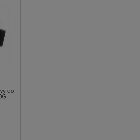
owy do
0G