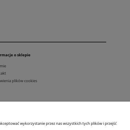
rmacje o sklepie
rmie
takt
wienia plików cookies
kceptować wykorzystanie przez nas wszystkich tych plików i przejść