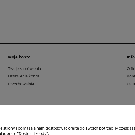
Moje konto
Info
Twoje zamówienia
O fi
Ustawienia konta
Kon
Przechowalnia
Usta
nie strony i pomagają nam dostosować ofertę do Twoich potrzeb. Możesz zaa
jąc opcję "Dostosuj zgody".