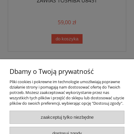
ZAWIAS TOSHIBA U845T
59,00 zł
do koszyka
Warunki zakupów
Dbamy o Twoją prywatność
Moje konto
Pliki cookies i pokrewne im technologie umożliwiają poprawne
działanie strony i pomagają nam dostosować ofertę do Twoich
potrzeb. Możesz zaakceptować wykorzystanie przez nas
Informacje o sklepie
wszystkich tych plików i przejść do sklepu lub dostosować użycie
plików do swoich preferencji, wybierając opcję "Dostosuj zgody".
Grzegorz Daniel NetDan
Magazynowa 5a 2-piętro
zaakceptuj tylko niezbędne
30-858 Kraków
NIP: 6792596281 REGON: 361824632
tel. 513 328 497, 780 471 201,
e-mail
kontakt@netdan.pl
dostosuj zgody