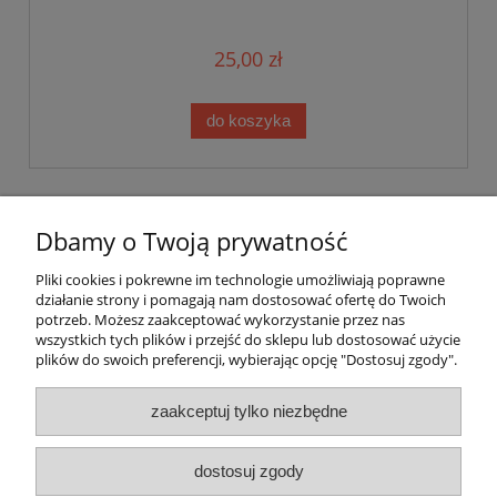
25,00 zł
do koszyka
Warunki zakupów
Dbamy o Twoją prywatność
Moje konto
Pliki cookies i pokrewne im technologie umożliwiają poprawne
działanie strony i pomagają nam dostosować ofertę do Twoich
potrzeb. Możesz zaakceptować wykorzystanie przez nas
Informacje o sklepie
wszystkich tych plików i przejść do sklepu lub dostosować użycie
plików do swoich preferencji, wybierając opcję "Dostosuj zgody".
Grzegorz Daniel NetDan
Magazynowa 5a 2-piętro
zaakceptuj tylko niezbędne
30-858 Kraków
NIP: 6792596281 REGON: 361824632
tel. 513 328 497, 780 471 201,
e-mail
kontakt@netdan.pl
dostosuj zgody