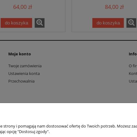
64,00 zł
84,00 zł
do koszyka
do koszyka
Moje konto
Info
Twoje zamówienia
O fi
Ustawienia konta
Kon
Przechowalnia
Usta
nie strony i pomagają nam dostosować ofertę do Twoich potrzeb. Możesz zaa
jąc opcję "Dostosuj zgody".