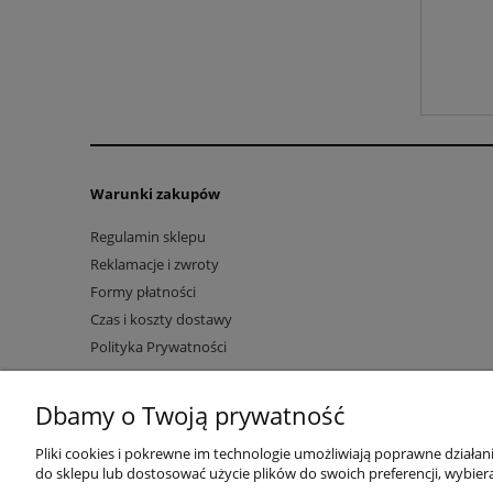
Warunki zakupów
Regulamin sklepu
Reklamacje i zwroty
Formy płatności
Czas i koszty dostawy
Polityka Prywatności
Grzegorz Daniel NetDan
Dbamy o Twoją prywatność
Magazynowa 5a 2-piętro
30-858 Kraków
NIP: 6792596281 REGON: 361824632
Pliki cookies i pokrewne im technologie umożliwiają poprawne działa
tel. 513 328 497, 780 471 201,
e-mail
kontakt@netdan.pl
do sklepu lub dostosować użycie plików do swoich preferencji, wybiera