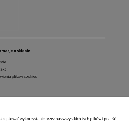
rmacje o sklepie
rmie
takt
wienia plików cookies
kceptować wykorzystanie przez nas wszystkich tych plików i przejść