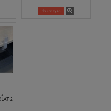
do koszyka
ia
BLAT 2