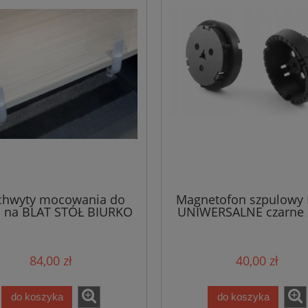
chwyty mocowania do
Magnetofon szpulowy
I na BLAT STÓŁ BIURKO
UNIWERSALNE czarne 2
84,00 zł
40,00 zł
do koszyka
do koszyka