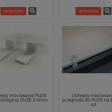
do koszyka
do koszyka
wyty mocowania PLEXI
Uchwyty mocowan
ostojącej DUŻE 5-6mm
przegroda do PLEXI na 
szt