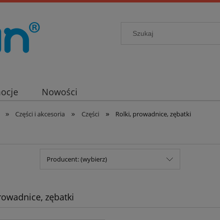
ocje
Nowości
»
»
»
Części i akcesoria
Części
Rolki, prowadnice, zębatki
Producent: (wybierz)
prowadnice, zębatki