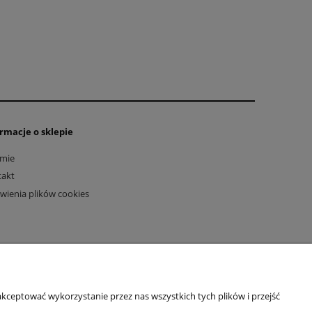
rmacje o sklepie
rmie
takt
wienia plików cookies
kceptować wykorzystanie przez nas wszystkich tych plików i przejść