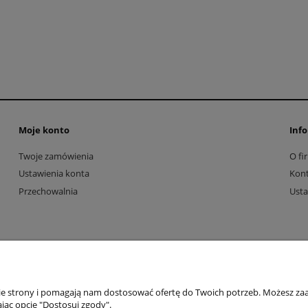
Moje konto
Info
Twoje zamówienia
O fi
Ustawienia konta
Kon
Przechowalnia
Usta
nie strony i pomagają nam dostosować ofertę do Twoich potrzeb. Możesz zaa
jąc opcję "Dostosuj zgody".