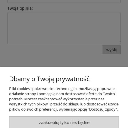
Twoja opinia:
wyślij
Warunki zakupów
Dbamy o Twoją prywatność
Moje konto
Pliki cookies i pokrewne im technologie umożliwiają poprawne
działanie strony i pomagają nam dostosować ofertę do Twoich
potrzeb. Możesz zaakceptować wykorzystanie przez nas
Informacje o sklepie
wszystkich tych plików i przejść do sklepu lub dostosować użycie
plików do swoich preferencji, wybierając opcję "Dostosuj zgody".
Grzegorz Daniel NetDan
Magazynowa 5a 2-piętro
zaakceptuj tylko niezbędne
30-858 Kraków