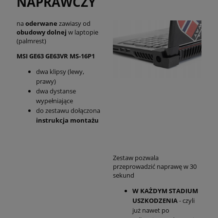
NAPRAWCZY
na
oderwane
zawiasy od
obudowy dolnej
w laptopie
(palmrest)
MSI GE63 GE63VR MS-16P1
dwa klipsy (lewy,
prawy)
dwa dystanse
wypełniające
do zestawu dołączona
instrukcja montażu
Zestaw pozwala
przeprowadzić naprawę w 30
sekund
W KAŻDYM STADIUM
USZKODZENIA
- czyli
już nawet po