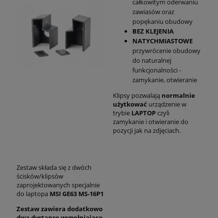
całkowitym oderwaniu
zawiasów oraz
popękaniu obudowy
BEZ KLEJENIA
NATYCHMIASTOWE
przywrócenie obudowy
do naturalnej
funkcjonalności -
zamykanie, otwieranie
Klipsy pozwalają
normalnie
użytkować
urządzenie w
trybie
LAPTOP
czyli
zamykanie i otwieranie do
pozycji jak na zdjęciach.
Zestaw składa się z dwóch
ścisków/klipsów
zaprojektowanych specjalnie
do laptopa
MSI GE63 MS-16P1
Zestaw zawiera dodatkowo
dwa dystanse wypełniające