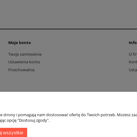
Moje konto
Info
Twoje zamówienia
O fi
Ustawienia konta
Kon
Przechowalnia
Usta
nie strony i pomagają nam dostosować ofertę do Twoich potrzeb. Możesz zaa
jąc opcję "Dostosuj zgody".
Sklep internetowy Shoper.pl
j wszystkie