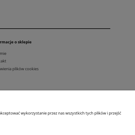
rmacje o sklepie
rmie
takt
wienia plików cookies
kceptować wykorzystanie przez nas wszystkich tych plików i przejść