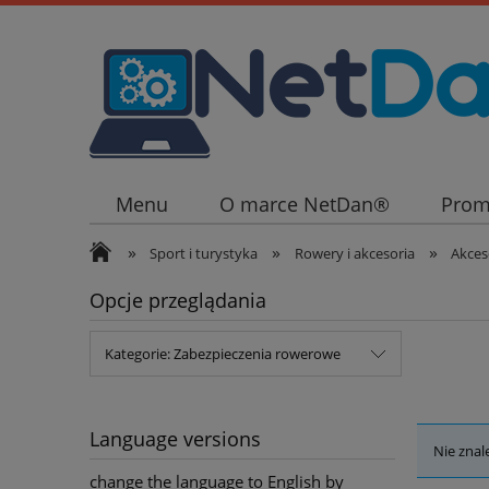
Menu
O marce NetDan®
Prom
»
»
»
Sport i turystyka
Rowery i akcesoria
Akces
Opcje przeglądania
Kategorie: Zabezpieczenia rowerowe
Language versions
Nie znal
change the language to English by